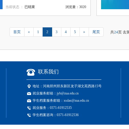
当前状态 ：
已结束
浏览量：3020
首页
«
1
2
3
4
5
»
尾页
共
24
页 去
联系我们
地址：
河南郑州郑东新区龙子湖文苑西路15号
就业服务邮箱：
jyb@zua.edu.cn
学生档案服务邮箱：
xsdas@zua.edu.cn
就业服务：
0371-61912535
学生档案咨询：0371-61912536