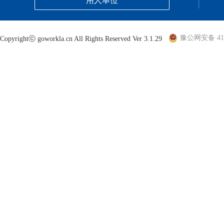
用人单位
豫公网安备 410
Copyrightⓒ goworkla.cn All Rights Reserved Ver 3.1.29